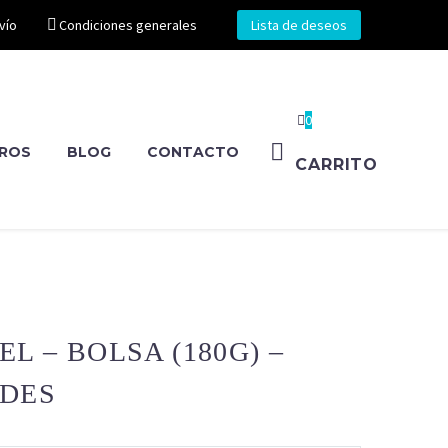
vío
Condiciones generales
Lista de deseos
0
ROS
BLOG
CONTACTO
CARRITO
EL – BOLSA (180G) –
ADES