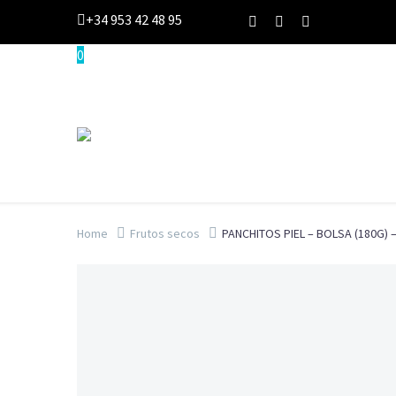
+34 953 42 48 95
0
Home
Frutos secos
PANCHITOS PIEL – BOLSA (180G) 