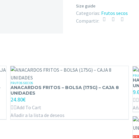
UNIDADES
Size guide
cantidad
Categorias:
Frutos secos
Compartir:
FRU
HA
HA
FRUTOS SECOS
ANACARDOS
FR
UN
–
ANACARDOS FRITOS – BOLSA (175G) – CAJA 8
9.
FRITOS –
–
UNIDADES
24.80
€
BOLSA
BO
Add To Cart
Aña
(175G)
(1
Añadir a la lista de deseos
–
–
CAJA
CA
8
8
GA
SIN