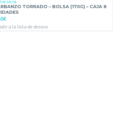
IDADES
TOS SECOS
RRADO
RBANZO TORRADO – BOLSA (170G) – CAJA 8
IDADES
60
€
LSA
dir a la lista de deseos
70G)
JA
IDADES