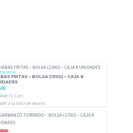
TOS SECOS
BAS
BAS FRITAS – BOLSA (130G) – CAJA 8
ITAS
IDADES
60
€
Add To Cart
LSA
dir a la lista de deseos
30G)
JA
RBANZO
 STOCK