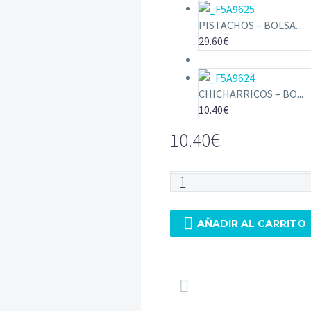
PISTACHOS – BOLSA...
29.60
€
CHICHARRICOS – BO...
10.40
€
10.40
€
PANCHITOS
PIEL
–

AÑADIR AL CARRITO
BOLSA
(180G)
–

CAJA
8