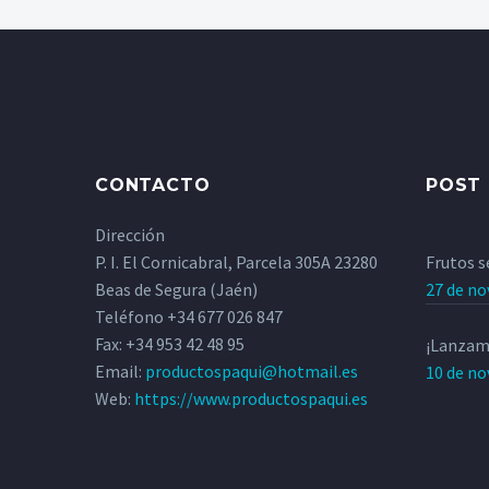
CONTACTO
POST 
Dirección
P. I. El Cornicabral, Parcela 305A 23280
Frutos s
Beas de Segura (Jaén)
27 de no
Teléfono
+34 677 026 847
Fax: +34 953 42 48 95
¡Lanzam
Email:
productospaqui@hotmail.es
10 de no
Web:
https://www.productospaqui.es