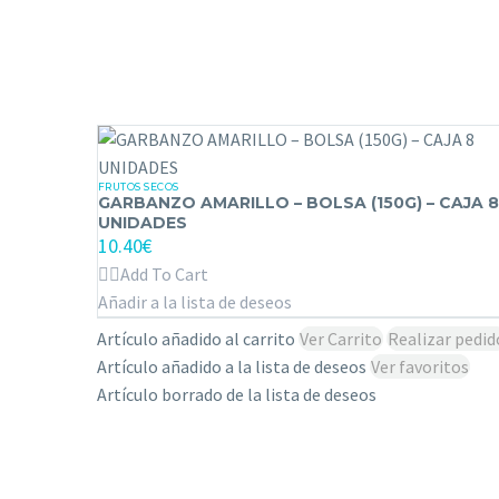
CAJA
8
UNIDADES
FRUTOS SECOS
GARBANZO
GARBANZO AMARILLO – BOLSA (150G) – CAJA 8
AMARILLO
UNIDADES
10.40
€
–
Add To Cart
BOLSA
Añadir a la lista de deseos
(150G)
–
Artículo añadido al carrito
Ver Carrito
Realizar pedid
CAJA
Artículo añadido a la lista de deseos
Ver favoritos
8
Artículo borrado de la lista de deseos
UNIDADES