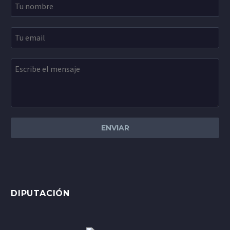
ESTHER BIOZQUEZ
Covirán
En la tienda de mi padre la llevamos
vendiendo desde hace años y son
con diferencia las más deliciosas
además de las más vendidas.
Cuando pruebas las patatas Paqui
DIPUTACIÓN
ya dejarán de gustarte todas las
demás.