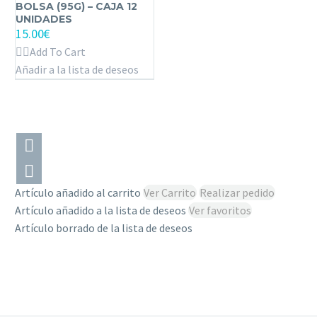
BOLSA (95G) – CAJA 12
–
UNIDADES
15.00
€
BOLSA
(95G)
Add To Cart
–
Añadir a la lista de deseos
CAJA
12
UNIDADES
Artículo añadido al carrito
Ver Carrito
Realizar pedido
Artículo añadido a la lista de deseos
Ver favoritos
Artículo borrado de la lista de deseos