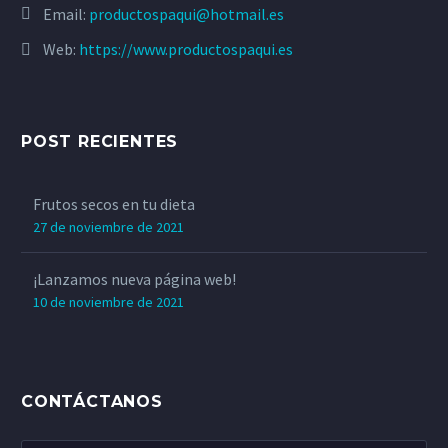
Email:
productospaqui@hotmail.es
Web:
https://www.productospaqui.es
POST RECIENTES
JUANI MONTESINOS
Frutos secos en tu dieta
Siempre que ha venido algún amigo
27 de noviembre de 2021
a visitarme y ha probado las patatas
¡Lanzamos nueva página web!
Paqui se ha sorprendido por su buen
10 de noviembre de 2021
sabor, nunca falla, a todos les
gustan.
CONTÁCTANOS